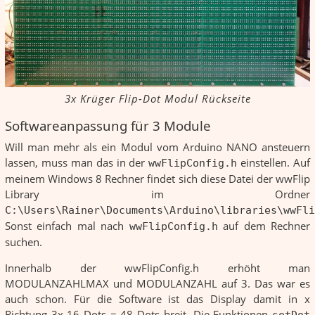
3x Krüger Flip-Dot Modul Rückseite
Softwareanpassung für 3 Module
Will man mehr als ein Modul vom Arduino NANO ansteuern
lassen, muss man das in der
einstellen. Auf
wwFlipConfig.h
meinem Windows 8 Rechner findet sich diese Datei der wwFlip
Library im Ordner
C:\Users\Rainer\Documents\Arduino\libraries\wwFli
Sonst einfach mal nach
auf dem Rechner
wwFlipConfig.h
suchen.
Innerhalb der wwFlipConfig.h erhöht man
MODULANZAHLMAX und MODULANZAHL auf 3. Das war es
auch schon. Für die Software ist das Display damit in x
Richtung 3x 16 Dots = 48 Dots breit. Die Funktionen
setDot